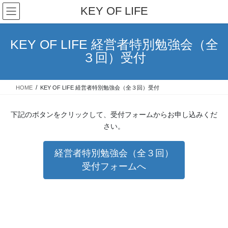
コ
ナ
KEY OF LIFE
ン
ビ
テ
ゲ
ン
ー
KEY OF LIFE 経営者特別勉強会（全
ツ
シ
３回）受付
へ
ョ
ス
ン
キ
に
HOME
KEY OF LIFE 経営者特別勉強会（全３回）受付
ッ
移
プ
動
下記のボタンをクリックして、受付フォームからお申し込みくだ
さい。
経営者特別勉強会（全３回）
受付フォームへ